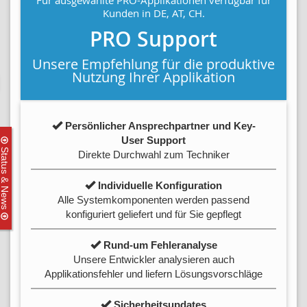
Für ausgewählte PRO-Applikationen verfügbar für
Kunden in DE, AT, CH.
PRO Support
Unsere Empfehlung für die produktive
Nutzung Ihrer Applikation
Persönlicher Ansprechpartner und Key-
User Support
Status & News
Direkte Durchwahl zum Techniker
Individuelle Konfiguration
Alle Systemkomponenten werden passend
konfiguriert geliefert und für Sie gepflegt
Rund-um Fehleranalyse
Unsere Entwickler analysieren auch
Applikationsfehler und liefern Lösungsvorschläge
Sicherheitsupdates